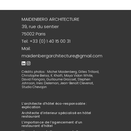
MAIDENBERG ARCHITECTURE
39, rue du sentier
75002 Paris
Tel:
+33 (0) 1 40 15 00 31
Mail:
maidenbergarchitecture@gmail.com
Crédits photos : Michel Maidenberg, Gilles Trillard,
Christophe Bielsa, K. Khalfi, Maya Vidon White,
David François, Guillaume Grasset, Stephen
Johnson, Ines Dieleman, Jean-Benoît Clevenot,
Studio Chevojon
L’architecte d’hôtel éco-responsable :
explication
Architecte d’interieur spécialisé en hôtel
restaurant
L’importance de l’agencement d’un
restaurant d’hôtel