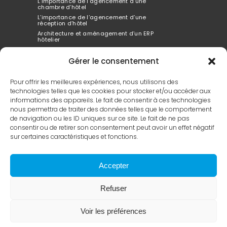
L’importance de l’agencement d’une
chambre d’hôtel
L’importance de l’agencement d’une
réception d’hôtel
Architecture et aménagement d’un ERP
hôtelier
Architecte d’interieur spécialisé dans
l’hôtellerie
Gérer le consentement
Comment l’agencement de l’hôtel peut tout
changer
Pour offrir les meilleures expériences, nous utilisons des
technologies telles que les cookies pour stocker et/ou accéder aux
informations des appareils. Le fait de consentir à ces technologies
Le design extérieur de hôtel est votre vitrine
nous permettra de traiter des données telles que le comportement
Ce qui compte dans l’aménagement d’un
de navigation ou les ID uniques sur ce site. Le fait de ne pas
hôtel
consentir ou de retirer son consentement peut avoir un effet négatif
L’innovation architecturale dans la
conception d’hôtel
sur certaines caractéristiques et fonctions.
Le guide complet de la rénovation d’hôtel
Comprendre les concepts de projets
hôteliers
Accepter
Architecte Expert en Hôtels de Luxe et Design
Prenez un architecte spécialisé dans les
hôtels
Refuser
Voir les préférences