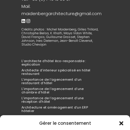
Mail:
maidenbergarchitecture@gmail.com
Crédits photos : Michel Maidenberg, Gilles Trillard,
Christophe Bielsa, K. Khalfi, Maya Vidon White,
David François, Guillaume Grasset, Stephen
Johnson, Ines Dieleman, Jean-Benoît Clevenot,
Studio Chevojon
L’architecte d’hôtel éco-responsable :
explication
Architecte d’interieur spécialisé en hôtel
restaurant
L’importance de l’agencement d’un
restaurant d’hôtel
L’importance de l’agencement d’une
chambre d’hôtel
L’importance de l’agencement d’une
réception d’hôtel
Architecture et aménagement d’un ERP
hôtelier
Architecte d’interieur spécialisé dans
l’hôtellerie
Gérer le consentement
Comment l’agencement de l’hôtel peut tout
changer