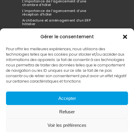
L’importance de l’agencement d’une
chambre d’hôtel
L’importance de l’agencement d’une
réception d’hôtel
Architecture et aménagement d’un ERP
hôtelier
Architecte d’interieur spécialisé dans
l’hôtellerie
Gérer le consentement
Comment l’agencement de l’hôtel peut tout
changer
Pour offrir les meilleures expériences, nous utilisons des
technologies telles que les cookies pour stocker et/ou accéder aux
informations des appareils. Le fait de consentir à ces technologies
Le design extérieur de hôtel est votre vitrine
nous permettra de traiter des données telles que le comportement
Ce qui compte dans l’aménagement d’un
de navigation ou les ID uniques sur ce site. Le fait de ne pas
hôtel
consentir ou de retirer son consentement peut avoir un effet négatif
L’innovation architecturale dans la
conception d’hôtel
sur certaines caractéristiques et fonctions.
Le guide complet de la rénovation d’hôtel
Comprendre les concepts de projets
hôteliers
Accepter
Architecte Expert en Hôtels de Luxe et Design
Prenez un architecte spécialisé dans les
hôtels
Refuser
Voir les préférences