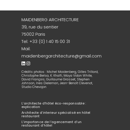
MAIDENBERG ARCHITECTURE
39, rue du sentier
75002 Paris
Tel:
+33 (0) 1 40 15 00 31
Mail:
maidenbergarchitecture@gmail.com
Crédits photos : Michel Maidenberg, Gilles Trillard,
Christophe Bielsa, K. Khalfi, Maya Vidon White,
David François, Guillaume Grasset, Stephen
Johnson, Ines Dieleman, Jean-Benoît Clevenot,
Studio Chevojon
L’architecte d’hôtel éco-responsable :
explication
Architecte d’interieur spécialisé en hôtel
restaurant
L’importance de l’agencement d’un
restaurant d’hôtel