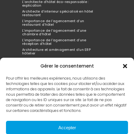
L’architecte d’hôtel éco-responsable :
explication
Architecte d’interieur spécialisé en hôtel
restaurant
L’importance de l’agencement d’un
restaurant d’hôtel
L’importance de l’agencement d’une
chambre d’hôtel
L’importance de l’agencement d’une
réception d’hôtel
Architecture et aménagement d’un ERP
hôtelier
Architecte d’interieur spécialisé dans
l’hôtellerie
Gérer le consentement
Comment l’agencement de l’hôtel peut tout
changer
Pour offrir les meilleures expériences, nous utilisons des
technologies telles que les cookies pour stocker et/ou accéder aux
informations des appareils. Le fait de consentir à ces technologies
Le design extérieur de hôtel est votre vitrine
nous permettra de traiter des données telles que le comportement
Ce qui compte dans l’aménagement d’un
de navigation ou les ID uniques sur ce site. Le fait de ne pas
hôtel
consentir ou de retirer son consentement peut avoir un effet négatif
L’innovation architecturale dans la
conception d’hôtel
sur certaines caractéristiques et fonctions.
Le guide complet de la rénovation d’hôtel
Comprendre les concepts de projets
hôteliers
Accepter
Architecte Expert en Hôtels de Luxe et Design