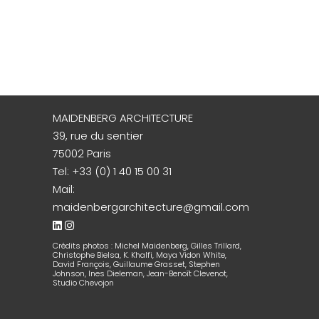
MAIDENBERG ARCHITECTURE
39, rue du sentier
75002 Paris
Tel:
+33 (0) 1 40 15 00 31
Mail:
maidenbergarchitecture@gmail.com
Crédits photos : Michel Maidenberg, Gilles Trillard,
Christophe Bielsa, K. Khalfi, Maya Vidon White,
David François, Guillaume Grasset, Stephen
Johnson, Ines Dieleman, Jean-Benoît Clevenot,
Studio Chevojon