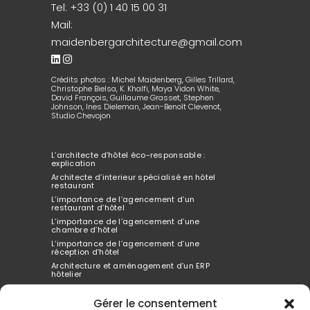
Tel:
+33 (0) 1 40 15 00 31
Mail:
maidenbergarchitecture@gmail.com
Crédits photos : Michel Maidenberg, Gilles Trillard,
Christophe Bielsa, K. Khalfi, Maya Vidon White,
David François, Guillaume Grasset, Stephen
Johnson, Ines Dieleman, Jean-Benoît Clevenot,
Studio Chevojon
L’architecte d’hôtel éco-responsable :
explication
Architecte d’interieur spécialisé en hôtel
restaurant
L’importance de l’agencement d’un
restaurant d’hôtel
L’importance de l’agencement d’une
chambre d’hôtel
L’importance de l’agencement d’une
réception d’hôtel
Architecture et aménagement d’un ERP
hôtelier
Architecte d’interieur spécialisé dans
l’hôtellerie
Gérer le consentement
Comment l’agencement de l’hôtel peut tout