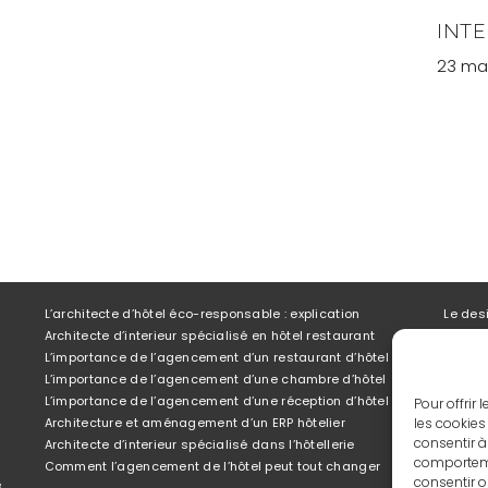
INT
23 mai
L’architecte d’hôtel éco-responsable : explication
Le desi
Architecte d’interieur spécialisé en hôtel restaurant
Ce qui
L’importance de l’agencement d’un restaurant d’hôtel
L’inno
L’importance de l’agencement d’une chambre d’hôtel
Le gui
L’importance de l’agencement d’une réception d’hôtel
Compre
Pour offrir
les cookies
Architecture et aménagement d’un ERP hôtelier
Archit
consentir à
Architecte d’interieur spécialisé dans l’hôtellerie
Prenez
comportemen
Comment l’agencement de l’hôtel peut tout changer
consentir o
e