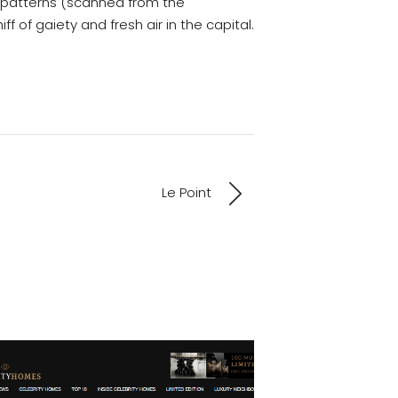
ed patterns (scanned from the
 of gaiety and fresh air in the capital.
Le Point