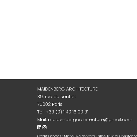
MAIDENBERG ARCHITECTURE
39, rue du sentier
75002 Paris
Tel:
+33 (0) 1 40 15 00 31
Mail:
maidenbergarchitecture@gmail.com
Crédits photos : Michel Maidenberg, Gilles Trillard, Christoph