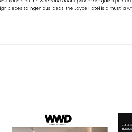
amins, flannel on the wardrobe doors, prince-de-galles print
n pieces to ingenious ideas, the Joyce Hotel is a must, a whiff