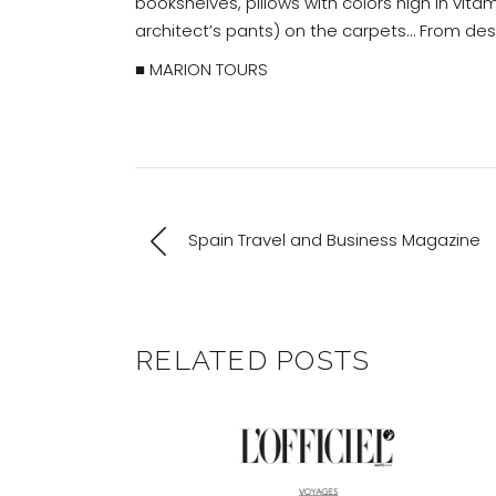
bookshelves, pillows with colors high in vit
architect’s pants) on the carpets… From desig
■ MARION TOURS
Spain Travel and Business Magazine
RELATED POSTS