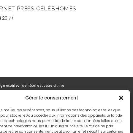
ERNET PRESS CELEBHOMES
 2017
gn extérieur de hôtel est votre vitrine
 compte dans l’aménagement d’un hôtel
Gérer le consentement
vation architecturale dans la conception d’hôtel
de complet de la rénovation d’hôtel
ndre les concepts de projets hôteliers
 les meilleures expériences, nous utilisons des technologies telles que
 pour stocker et/ou accéder aux informations des appareils. Le fait de
ecte Expert en Hôtels de Luxe et Design
 ces technologies nous permettra de traiter des données telles que le
 un architecte spécialisé dans les hôtels
t de navigation ou les ID uniques sur ce site. Le fait de ne pas
u de retirer son consentement peut avoir un effet négatif sur certaines