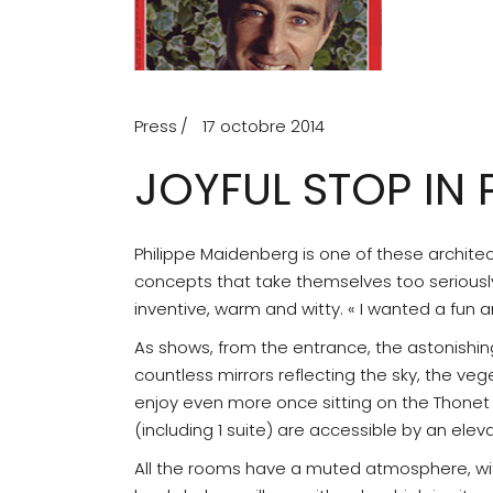
Press
17 octobre 2014
JOYFUL STOP IN 
Philippe Maidenberg is one of these architect
concepts that take themselves too seriously
inventive, warm and witty. « I wanted a fun an
As shows, from the entrance, the astonishing 
countless mirrors reflecting the sky, the v
enjoy even more once sitting on the Thonet 
(including 1 suite) are accessible by an eleva
All the rooms have a muted atmosphere, wit