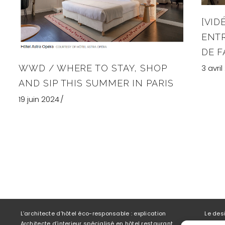
[VID
ENTR
DE F
3 avri
WWD / WHERE TO STAY, SHOP
AND SIP THIS SUMMER IN PARIS
19 juin 2024
L’architecte d’hôtel éco-responsable : explication
Le desi
Architecte d’interieur spécialisé en hôtel restaurant
Ce qui