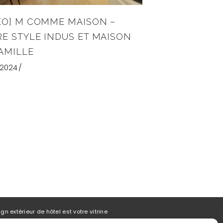
ÉO] M COMME MAISON –
E STYLE INDUS ET MAISON
AMILLE
l 2024
gn extérieur de hôtel est votre vitrine
 compte dans l’aménagement d’un hôtel